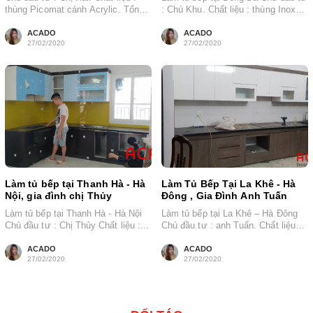
thùng Picomat cánh Acrylic. Tổng
: Chú Khu. Chất liệu : thùng Inox
chiều dài : 2.1...
cánh...
ACADO
ACADO
27/02/2020
27/02/2020
Làm tủ bếp tại Thanh Hà - Hà
Làm Tủ Bếp Tại La Khê - Hà
Nội, gia đình chị Thủy
Đông , Gia Đình Anh Tuấn
Làm tủ bếp tại Thanh Hà - Hà Nội
Làm tủ bếp tại La Khê – Hà Đông
Chủ đầu tư : Chị Thủy Chất liệu :...
Chủ đầu tư : anh Tuấn. Chất liệu
: ...
ACADO
ACADO
27/02/2020
27/02/2020