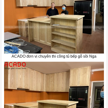
ACADO đơn vị chuyên thi công tủ bếp gỗ sồi Nga