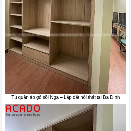
Tủ quần áo gỗ sồi Nga – Lắp đặt nội thất tại Ba Đình