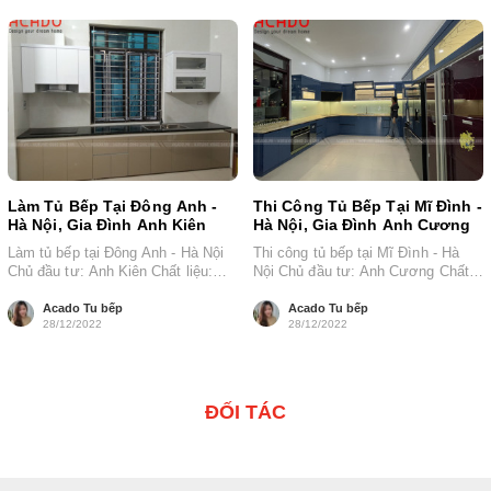
Làm Tủ Bếp Tại Đông Anh -
Thi Công Tủ Bếp Tại Mĩ Đình -
Hà Nội, Gia Đình Anh Kiên
Hà Nội, Gia Đình Anh Cương
Làm tủ bếp tại Đông Anh - Hà Nội
Thi công tủ bếp tại Mĩ Đình - Hà
Chủ đầu tư: Anh Kiên Chất liệu:
Nội Chủ đầu tư: Anh Cương Chất
Thùng nhựa,...
liệu: Thùng...
Acado Tu bếp
Acado Tu bếp
28/12/2022
28/12/2022
ĐỐI TÁC