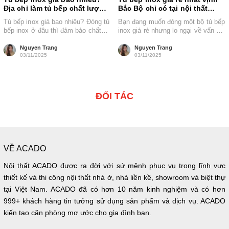
Địa chỉ làm tủ bếp chất lượng,
Bắc Bộ chỉ có tại nội thất
uy tín tại Hà Nội
Acado
Tủ bếp inox giá bao nhiêu? Đóng tủ
Bạn đang muốn đóng một bộ tủ bếp
bếp inox ở đâu thì đảm bảo chất
inox giá rẻ nhưng lo ngại về vấn đề
lượng và...
giá...
Nguyen Trang
Nguyen Trang
03/11/2025
03/11/2025
ĐỐI TÁC
VỀ ACADO
Nội thất ACADO được ra đời với sứ mệnh phục vụ trong lĩnh vực
thiết kế và thi công nội thất nhà ở, nhà liền kề, showroom và biệt thự
tại Việt Nam. ACADO đã có hơn 10 năm kinh nghiệm và có hơn
999+ khách hàng tin tưởng sử dụng sản phẩm và dịch vụ. ACADO
kiến tạo căn phòng mơ ước cho gia đình bạn.