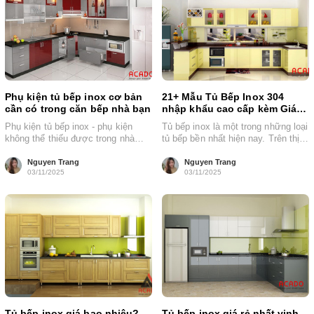
Phụ kiện tủ bếp inox cơ bản
21+ Mẫu Tủ Bếp Inox 304
cần có trong căn bếp nhà bạn
nhập khẩu cao cấp kèm Giá
mới nhất
Phụ kiện tủ bếp inox - phụ kiện
Tủ bếp inox là một trong những loại
không thể thiếu được trong nhà
tủ bếp bền nhất hiện nay. Trên thị
bếp . Ngoài vai...
trường có...
Nguyen Trang
Nguyen Trang
03/11/2025
03/11/2025
Tủ bếp inox giá bao nhiêu?
Tủ bếp inox giá rẻ nhất vịnh