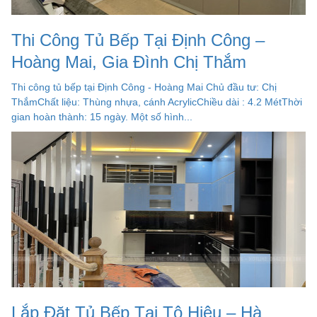
Thi Công Tủ Bếp Tại Định Công –
Hoàng Mai, Gia Đình Chị Thắm
Thi công tủ bếp tại Định Công - Hoàng Mai Chủ đầu tư: Chị
ThắmChất liệu: Thùng nhựa, cánh AcrylicChiều dài : 4.2 MétThời
gian hoàn thành: 15 ngày. Một số hình...
Lắp Đặt Tủ Bếp Tại Tô Hiệu – Hà