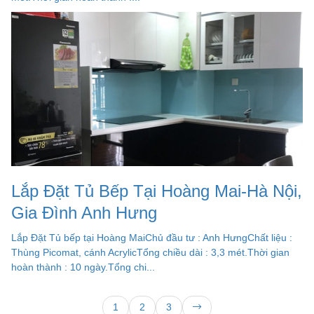
Lắp Đặt Tủ Bếp Tại Hoàng Mai-Hà Nội,
Gia Đình Anh Hưng
Lắp Đặt Tủ bếp tại Hoàng MaiChủ đầu tư : Anh HưngChất liệu :
Thùng Picomat, cánh AcrylicTổng chiều dài : 3,3 mét.Thời gian
hoàn thành : 10 ngày.Tổng chi...
1
2
3