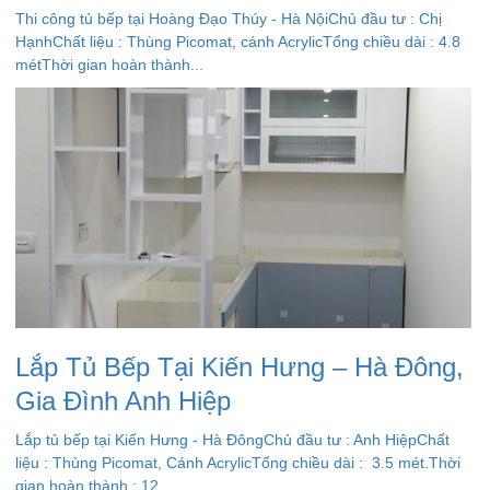
Thi công tủ bếp tại Hoàng Đạo Thúy - Hà NộiChủ đầu tư : Chị
HạnhChất liệu : Thùng Picomat, cánh AcrylicTổng chiều dài : 4.8
métThời gian hoàn thành...
Lắp Tủ Bếp Tại Kiến Hưng – Hà Đông,
Gia Đình Anh Hiệp
Lắp tủ bếp tại Kiến Hưng - Hà ĐôngChủ đầu tư : Anh HiệpChất
liệu : Thùng Picomat, Cánh AcrylicTổng chiều dài : 3.5 mét.Thời
gian hoàn thành : 12...