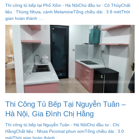
Thi công tủ bếp tại Phố Xốm - Hà NộiChủ đầu tư : Cô ThủyChất
liệu : Thùng Nhựa, cánh MelamineTổng chiều dài : 3.8 métThời
gian hoàn thành :...
Thi Công Tủ Bếp Tại Nguyễn Tuân –
Hà Nội, Gia Đình Chị Hằng
Thi công tủ bếp tại Nguyễn Tuân - Hà NộiChủ đầu tư : Chị
HằngChất liệu : Nhựa Picomat phun sơnTổng chiều dài : 3.0
métThời gian hoàn thành :...