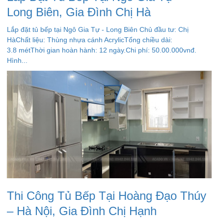
Long Biên, Gia Đình Chị Hà
Lắp đặt tủ bếp tại Ngô Gia Tự - Long Biên Chủ đầu tư: Chị
HàChất liệu: Thùng nhựa cánh AcrylicTổng chiều dài:
3.8 métThời gian hoàn hành: 12 ngày.Chi phí: 50.00.000vnđ.
Hình...
Thi Công Tủ Bếp Tại Hoàng Đạo Thúy
– Hà Nội, Gia Đình Chị Hạnh