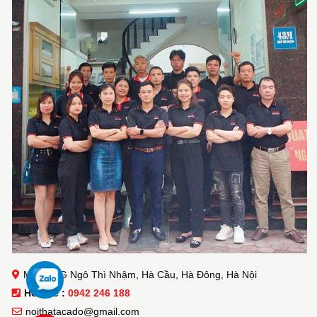
M43 KĐG Ngô Thì Nhậm, Hà Cầu, Hà Đông, Hà Nội
Hotline :
0942 246 188
noithatacado@gmail.com