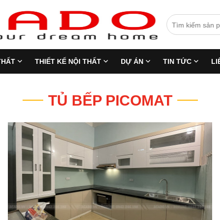
THẤT
THIẾT KẾ NỘI THẤT
DỰ ÁN
TIN TỨC
LI
TỦ BẾP PICOMAT