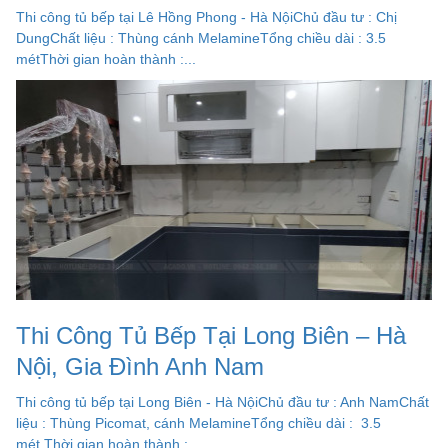
Thi công tủ bếp tại Lê Hồng Phong - Hà NộiChủ đầu tư : Chị
DungChất liệu : Thùng cánh MelamineTổng chiều dài : 3.5
métThời gian hoàn thành :...
Thi Công Tủ Bếp Tại Long Biên – Hà
Nội, Gia Đình Anh Nam
Thi công tủ bếp tại Long Biên - Hà NộiChủ đầu tư : Anh NamChất
liệu : Thùng Picomat, cánh MelamineTổng chiều dài : 3.5
mét.Thời gian hoàn thành :...