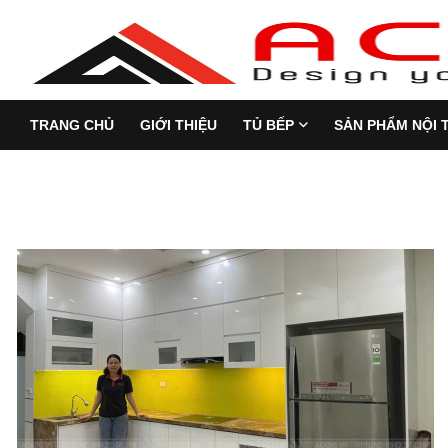
TRANG CHỦ
GIỚI THIỆU
TỦ BẾP
SẢN PHẨM NỘI 