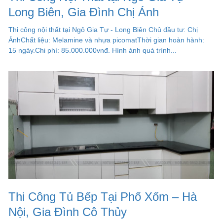
Long Biên, Gia Đình Chị Ánh
Thi công nội thất tại Ngô Gia Tự - Long Biên Chủ đầu tư: Chị
ÁnhChất liệu: Melamine và nhựa picomatThời gian hoàn hành:
15 ngày.Chi phí: 85.000.000vnđ. Hình ảnh quá trình...
Thi Công Tủ Bếp Tại Phố Xốm – Hà
Nội, Gia Đình Cô Thủy