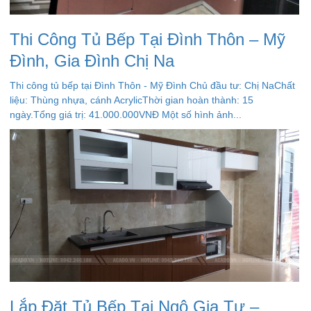
Thi Công Tủ Bếp Tại Đình Thôn – Mỹ
Đình, Gia Đình Chị Na
Thi công tủ bếp tại Đình Thôn - Mỹ Đình Chủ đầu tư: Chị NaChất
liệu: Thùng nhựa, cánh AcrylicThời gian hoàn thành: 15
ngày.Tổng giá trị: 41.000.000VNĐ Một số hình ảnh...
Lắp Đặt Tủ Bếp Tại Ngô Gia Tự –