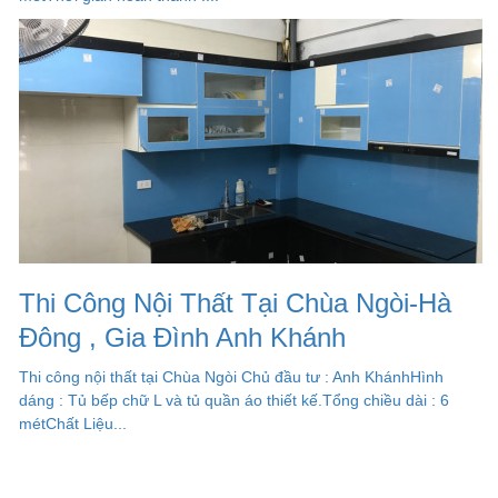
Thi Công Nội Thất Tại Chùa Ngòi-Hà
Đông , Gia Đình Anh Khánh
Thi công nội thất tại Chùa Ngòi Chủ đầu tư : Anh KhánhHình
dáng : Tủ bếp chữ L và tủ quần áo thiết kế.Tổng chiều dài : 6
métChất Liệu...