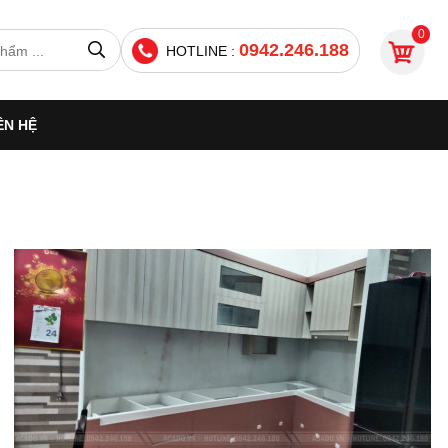
0
0942.246.188
HOTLINE :
ÊN HỆ