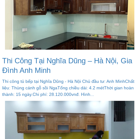
Thi Công Tại Nghĩa Dũng – Hà Nội, Gia
Đình Anh Minh
Thi công tủ bếp tại Nghĩa Dũng - Hà Nội Chủ đầu tư: Anh MinhChất
liệu: Thùng cánh gỗ sồi NgaTổng chiều dài: 4.2 métThời gian hoàn
thành: 15 ngày.Chi phí: 28.120.000vnđ. Hình...