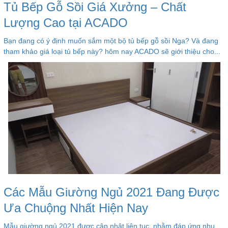
Tủ Bếp Gỗ Sồi Giá Xưởng – Chất
Lượng Cao tại ACADO
Bạn đang có ý định muốn sắm một bộ tủ bếp gỗ sồi Nga? Và đang
tham khảo giá loại tủ bếp này? hôm nay ACADO sẽ giới thiệu cho...
Các Mẫu Giường Ngủ 2021 Đang Được
Ưa Chuộng Nhất Hiện Nay
Mẫu giường ngủ 2021 được cập nhật liên tục, nhằm đáp ứng nhu