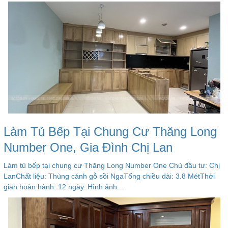
Làm Tủ Bếp Tại Chung Cư Thăng Long
Number One, Gia Đình Chị Lan
Làm tủ bếp tại chung cư Thăng Long Number One Chủ đầu tư: Chị
LanChất liệu: Thùng cánh gỗ sồi NgaTổng chiều dài: 3.8 MétThời
gian hoàn hành: 12 ngày. Hình ảnh...