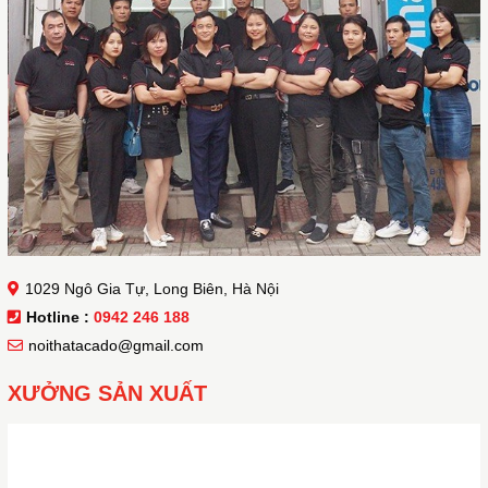
1029 Ngô Gia Tự, Long Biên, Hà Nội
Hotline :
0942 246 188
noithatacado@gmail.com
XƯỞNG SẢN XUẤT