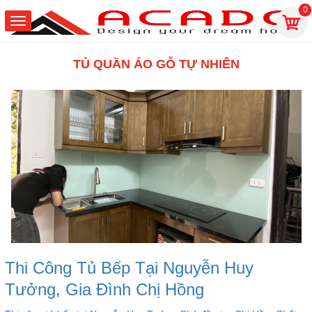
0
TỦ QUẦN ÁO GỖ TỰ NHIÊN
Thi Công Tủ Bếp Tại Nguyễn Huy
Tưởng, Gia Đình Chị Hồng