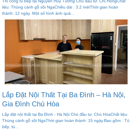
Thi công tủ bếp tại Nguyễn Huy Tưởng Chủ đầu tư: Chị HồngChất
liệu: Thùng cánh gỗ sồi NgaChiều dài : 3.2 métThời gian hoàn
thành: 12 ngày. Một số hình ảnh quá...
Lắp Đặt Nội Thất Tại Ba Đình – Hà Nội,
Gia Đình Chú Hòa
Lắp đặt nội thất tại Ba Đình - Hà Nội Chủ đầu tư: Chú HòaChất liệu:
Thùng cánh gỗ sồi NgaThời gian hoàn thành: 15 ngày.Bao gồm : Tủ
bếp, tủ...