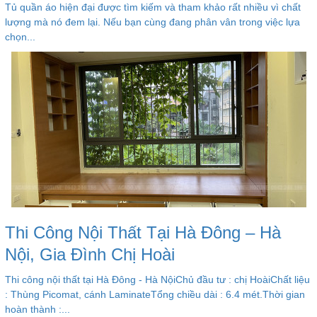
Tủ quần áo hiện đại được tìm kiếm và tham khảo rất nhiều vì chất
lượng mà nó đem lại. Nếu bạn cùng đang phân vân trong việc lựa
chọn...
Thi Công Nội Thất Tại Hà Đông – Hà
Nội, Gia Đình Chị Hoài
Thi công nội thất tại Hà Đông - Hà NộiChủ đầu tư : chị HoàiChất liệu
: Thùng Picomat, cánh LaminateTổng chiều dài : 6.4 mét.Thời gian
hoàn thành :...