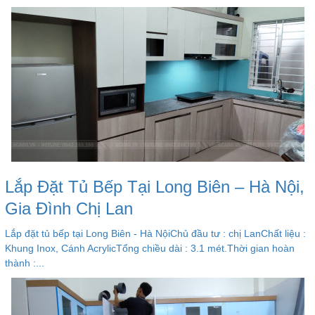
Lắp Đặt Tủ Bếp Tại Long Biên – Hà Nội,
Gia Đình Chị Lan
Lắp đặt tủ bếp tại Long Biên - Hà NộiChủ đầu tư : chị LanChất liệu :
Khung Inox, Cánh AcrylicTổng chiều dài : 3.1 mét.Thời gian hoàn
thành :...