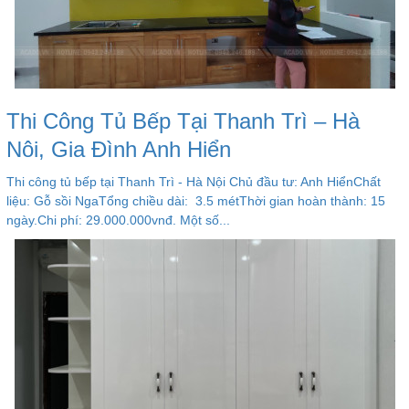
Thi Công Tủ Bếp Tại Thanh Trì – Hà
Nôi, Gia Đình Anh Hiển
Thi công tủ bếp tại Thanh Trì - Hà Nội Chủ đầu tư: Anh HiểnChất
liệu: Gỗ sồi NgaTổng chiều dài: 3.5 métThời gian hoàn thành: 15
ngày.Chi phí: 29.000.000vnđ. Một số...