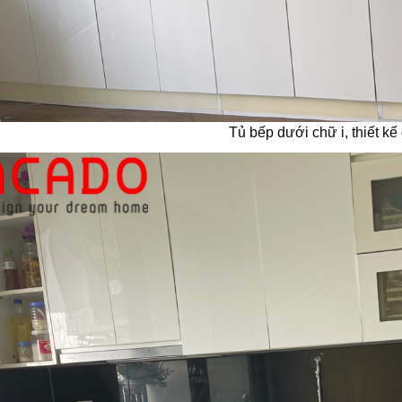
Tủ bếp dưới chữ i, thiết k