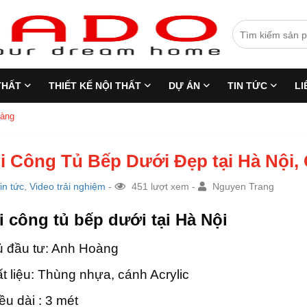
THẤT
THIẾT KẾ NỘI THẤT
DỰ ÁN
TIN TỨC
LI
oàng
i Công Tủ Bếp Dưới Đẹp tại Hà Nội,
in tức
,
Video trải nghiệm
-
451 lượt xem -
Nguyen Trang
i công tủ bếp dưới tại Hà Nội
 đầu tư: Anh Hoàng
t liệu: Thùng nhựa, cánh Acrylic
ều dài : 3 mét