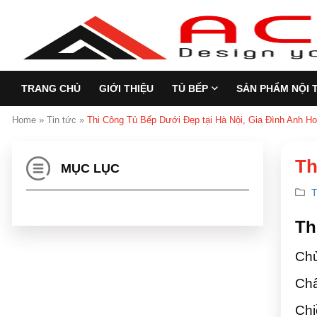
TRANG CHỦ
GIỚI THIỆU
TỦ BẾP
SẢN PHẨM NỘI 
Home
»
Tin tức
»
Thi Công Tủ Bếp Dưới Đẹp tại Hà Nội, Gia Đình Anh H
Th
MỤC LỤC
T
Th
Chủ
Chấ
Chi