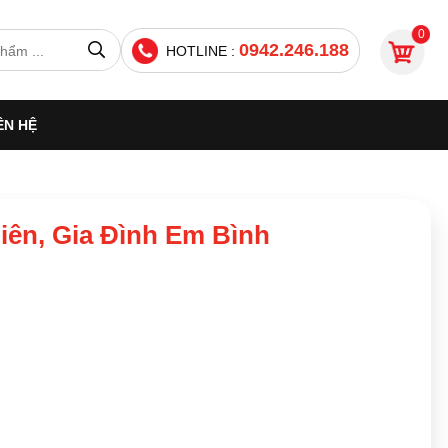
0
0942.246.188
HOTLINE :
ÊN HỆ
iên, Gia Đình Em Bình