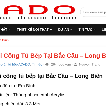
THẤT
THIẾT KẾ NỘI THẤT
DỰ ÁN
TIN TỨC
LI
m Bình
i Công Tủ Bếp Tại Bắc Cầu – Long B
ự án tủ bếp ACADO
,
Tin tức
-
264 lượt xem -
Nguyen Trang
i công tủ bếp tại Bắc Cầu – Long Biên
 đầu tư: Em Bình
t liệu: Thùng nhựa cánh Acrylic
g chiều dài: 3.3 Mét