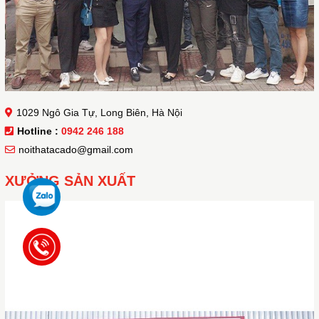
1029 Ngô Gia Tự, Long Biên, Hà Nội
Hotline :
0942 246 188
noithatacado@gmail.com
XƯỞNG SẢN XUẤT