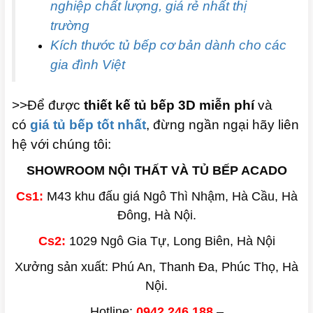
nghiệp chất lượng, giá rẻ nhất thị
trường
Kích thước tủ bếp cơ bản dành cho các
gia đình Việt
>>Để được
thiết kế tủ bếp 3D miễn phí
và
có
giá tủ bếp tốt nhất
, đừng ngần ngại hãy liên
hệ với chúng tôi:
SHOWROOM NỘI THẤT VÀ TỦ BẾP ACADO
Cs1:
M43 khu đấu giá Ngô Thì Nhậm, Hà Cầu, Hà
Đông, Hà Nội.
Cs2:
1029 Ngô Gia Tự, Long Biên, Hà Nội
Xưởng sản xuất: Phú An, Thanh Đa, Phúc Thọ, Hà
Nội.
Hotline:
0942 246 188
–