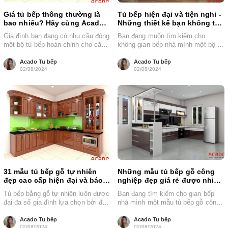
Giá tủ bếp thông thường là
Tủ bếp hiện đại và tiện nghi -
bao nhiêu? Hãy cùng Acado
Những thiết kế bạn không thể
tìm hiểu
bỏ qua được
Gia đình bạn đang có nhu cầu đóng
Bạn đang muốn tìm kiếm cho
một bộ tủ bếp hoàn chỉnh cho căn
không gian bếp nhà mình một bộ tủ
bếp nhà...
bếp hiện đại và...
Acado Tu bếp
Acado Tu bếp
02/08/2024
02/08/2024
31 mẫu tủ bếp gỗ tự nhiên
Những mẫu tủ bếp gỗ công
đẹp cao cấp hiện đại và báo
nghiệp đẹp giá rẻ được nhiều
giá chi tiết
người yêu thích
Tủ bếp bằng gỗ tự nhiên luôn được
Bạn đang tìm kiếm cho gian bếp
đại đa số gia đình lựa chọn bởi đặc
nhà mình một mẫu tủ bếp gỗ công
tính...
nghiệp đẹp và...
Acado Tu bếp
Acado Tu bếp
02/08/2024
02/08/2024