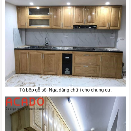
Tủ bếp gỗ sồi Nga dáng chữ i cho chung cư.